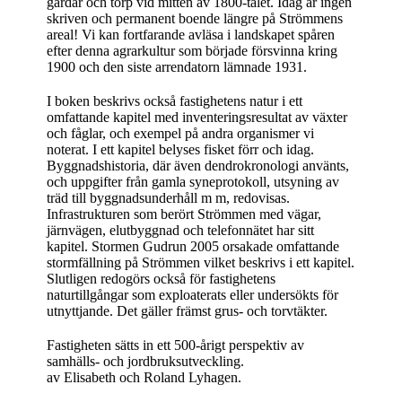
gårdar och torp vid mitten av 1800-talet. Idag är ingen
skriven och permanent boende längre på Strömmens
areal! Vi kan fortfarande avläsa i landskapet spåren
efter denna agrarkultur som började försvinna kring
1900 och den siste arrendatorn lämnade 1931.
I boken beskrivs också fastighetens natur i ett
omfattande kapitel med inventeringsresultat av växter
och fåglar, och exempel på andra organismer vi
noterat. I ett kapitel belyses fisket förr och idag.
Byggnadshistoria, där även dendrokronologi använts,
och uppgifter från gamla syneprotokoll, utsyning av
träd till byggnadsunderhåll m m, redovisas.
Infrastrukturen som berört Strömmen med vägar,
järnvägen, elutbyggnad och telefonnätet har sitt
kapitel. Stormen Gudrun 2005 orsakade omfattande
stormfällning på Strömmen vilket beskrivs i ett kapitel.
Slutligen redogörs också för fastighetens
naturtillgångar som exploaterats eller undersökts för
utnyttjande. Det gäller främst grus- och torvtäkter.
Fastigheten sätts in ett 500-årigt perspektiv av
samhälls- och jordbruksutveckling.
av Elisabeth och Roland Lyhagen.