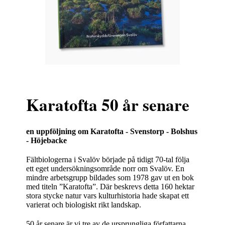
Karatofta 50 år senare
en uppföljning om Karatofta - Svenstorp - Bolshus
- Höjebacke
Fältbiologerna i Svalöv började på tidigt 70-tal följa
ett eget undersökningsområde norr om Svalöv. En
mindre arbetsgrupp bildades som 1978 gav ut en bok
med titeln ”Karatofta”. Där beskrevs detta 160 hektar
stora stycke natur vars kulturhistoria hade skapat ett
varierat och biologiskt rikt landskap.
50 år senare är vi tre av de ursprungliga författarna