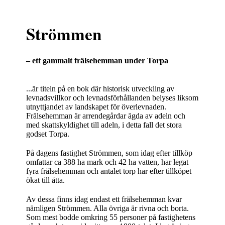
Strömmen
– ett gammalt frälsehemman under Torpa
...är titeln på en bok där historisk utveckling av
levnadsvillkor och levnadsförhållanden belyses liksom
utnyttjandet av landskapet för överlevnaden.
Frälsehemman är arrendegårdar ägda av adeln och
med skattskyldighet till adeln, i detta fall det stora
godset Torpa.
På dagens fastighet Strömmen, som idag efter tillköp
omfattar ca 388 ha mark och 42 ha vatten, har legat
fyra frälsehemman och antalet torp har efter tillköpet
ökat till åtta.
Av dessa finns idag endast ett frälsehemman kvar
nämligen Strömmen. Alla övriga är rivna och borta.
Som mest bodde omkring 55 personer på fastighetens